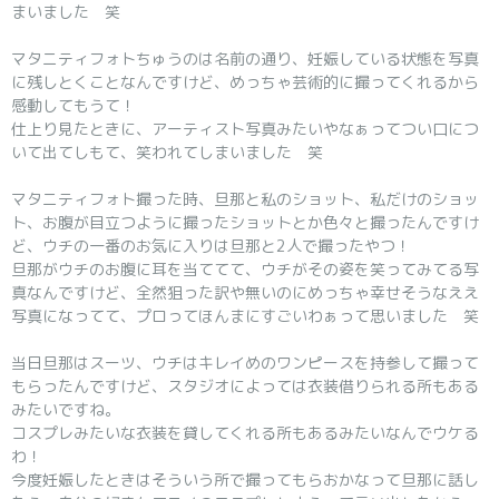
まいました 笑
マタニティフォトちゅうのは名前の通り、妊娠している状態を写真
に残しとくことなんですけど、めっちゃ芸術的に撮ってくれるから
感動してもうて！
仕上り見たときに、アーティスト写真みたいやなぁってつい口につ
いて出てしもて、笑われてしまいました 笑
マタニティフォト撮った時、旦那と私のショット、私だけのショッ
ト、お腹が目立つように撮ったショットとか色々と撮ったんですけ
ど、ウチの一番のお気に入りは旦那と2人で撮ったやつ！
旦那がウチのお腹に耳を当ててて、ウチがその姿を笑ってみてる写
真なんですけど、全然狙った訳や無いのにめっちゃ幸せそうなええ
写真になってて、プロってほんまにすごいわぁって思いました 笑
当日旦那はスーツ、ウチはキレイめのワンピースを持参して撮って
もらったんですけど、スタジオによっては衣装借りられる所もある
みたいですね。
コスプレみたいな衣装を貸してくれる所もあるみたいなんでウケる
わ！
今度妊娠したときはそういう所で撮ってもらおかなって旦那に話し