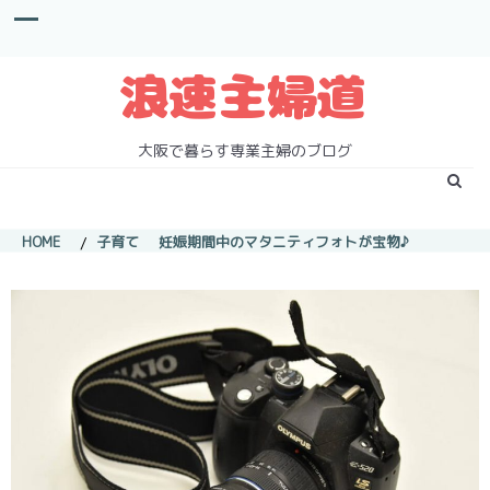
S
k
i
p
t
o
c
大阪で暮らす専業主婦のブログ
o
n
t
e
HOME
子育て
妊娠期間中のマタニティフォトが宝物♪
n
t