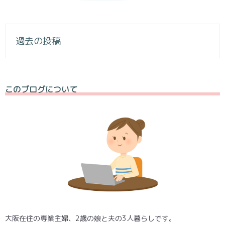
投
過去の投稿
稿
ナ
このブログについて
ビ
ゲ
ー
シ
ョ
ン
大阪在住の専業主婦、2歳の娘と夫の3人暮らしです。