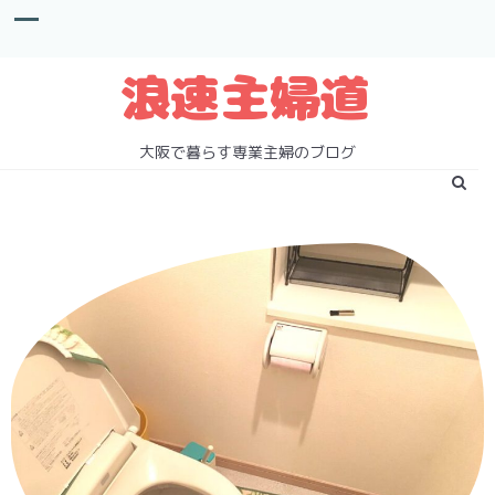
S
k
i
p
t
o
c
大阪で暮らす専業主婦のブログ
o
n
t
e
n
t