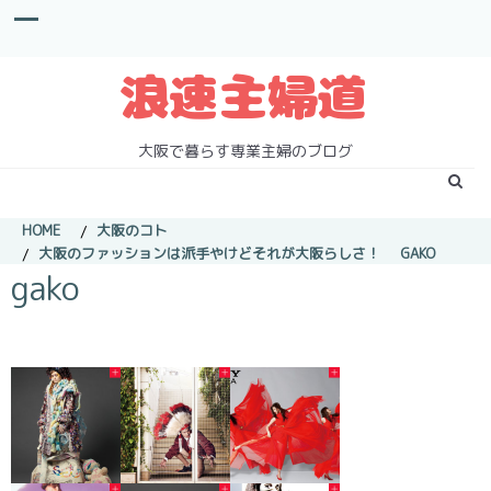
S
k
i
p
t
o
c
大阪で暮らす専業主婦のブログ
o
n
t
HOME
大阪のコト
e
大阪のファッションは派手やけどそれが大阪らしさ！
GAKO
n
gako
t