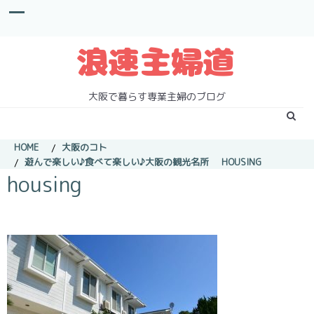
S
k
i
p
t
o
c
大阪で暮らす専業主婦のブログ
o
n
t
HOME
大阪のコト
e
遊んで楽しい♪食べて楽しい♪大阪の観光名所
HOUSING
n
housing
t