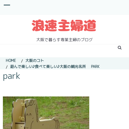
S
k
i
p
t
o
c
大阪で暮らす専業主婦のブログ
o
n
t
HOME
大阪のコト
e
遊んで楽しい♪食べて楽しい♪大阪の観光名所
PARK
n
park
t