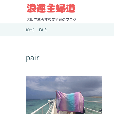
S
k
i
p
大阪で暮らす専業主婦のブログ
t
o
HOME
PAIR
c
o
n
t
pair
e
n
t