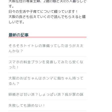
大阪在住の専業主婦、2歳の娘と夫の3人暮らしで
す。
日々の生活や子育てについて綴っています！
大阪の良さも伝えていくので読んでもらえると嬉
しいです。
最新の記事
そろそろトイトレの準備ってしたほうがええ
んかな？
スマホの料金プランを見直してみたら安くな
った！
大阪のおばちゃんはホンマに飴ちゃん持って
るん？
卵焼きは甘い派？しょっぱい派？我が家の味
失敗しても諦めない！