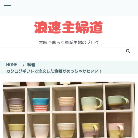
S
k
i
p
t
o
c
大阪で暮らす専業主婦のブログ
o
n
t
HOME
料理
e
カタログギフトで注文した食器がめっちゃかわいい！
n
t