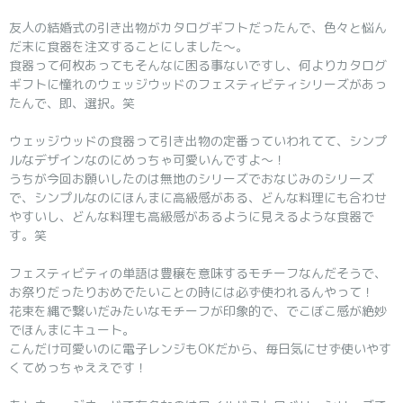
友人の結婚式の引き出物がカタログギフトだったんで、色々と悩ん
だ末に食器を注文することにしました～。
食器って何枚あってもそんなに困る事ないですし、何よりカタログ
ギフトに憧れのウェッジウッドのフェスティビティシリーズがあっ
たんで、即、選択。笑
ウェッジウッドの食器って引き出物の定番っていわれてて、シンプ
ルなデザインなのにめっちゃ可愛いんですよ～！
うちが今回お願いしたのは無地のシリーズでおなじみのシリーズ
で、シンプルなのにほんまに高級感がある、どんな料理にも合わせ
やすいし、どんな料理も高級感があるように見えるような食器で
す。笑
フェスティビティの単語は豊穣を意味するモチーフなんだそうで、
お祭りだったりおめでたいことの時には必ず使われるんやって！
花束を縄で繋いだみたいなモチーフが印象的で、でこぼこ感が絶妙
でほんまにキュート。
こんだけ可愛いのに電子レンジもOKだから、毎日気にせず使いやす
くてめっちゃええです！