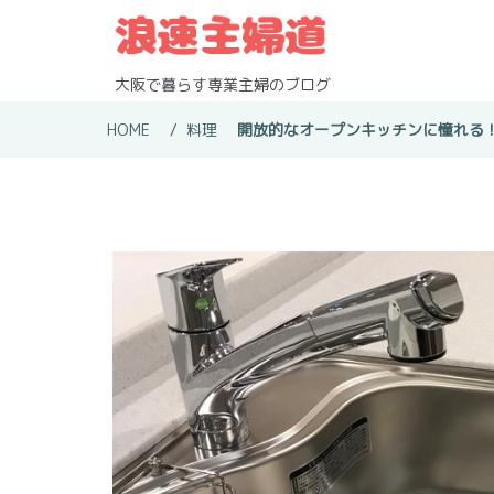
S
k
i
p
大阪で暮らす専業主婦のブログ
t
o
HOME
料理
開放的なオープンキッチンに憧れる
c
o
n
t
e
n
t