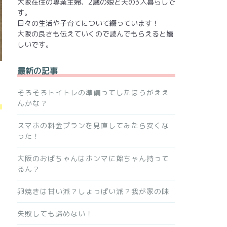
大阪在住の専業主婦、2歳の娘と夫の3人暮らしで
す。
日々の生活や子育てについて綴っています！
大阪の良さも伝えていくので読んでもらえると嬉
しいです。
最新の記事
そろそろトイトレの準備ってしたほうがええ
んかな？
スマホの料金プランを見直してみたら安くな
った！
大阪のおばちゃんはホンマに飴ちゃん持って
るん？
卵焼きは甘い派？しょっぱい派？我が家の味
失敗しても諦めない！