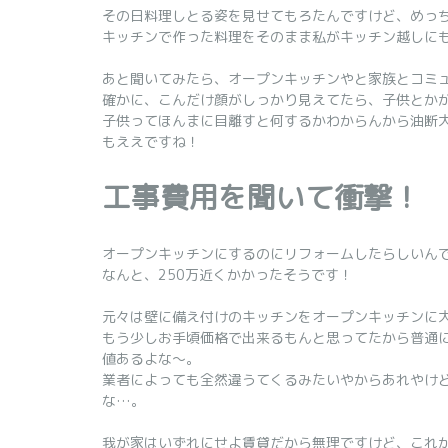
その日料理しとる姿を見せてもろたんですけど、めっ
キッチンで作った料理をそのまま私がキッチン越しに
あと聞いてみたら、オープンキッチンやと家族とコミ
確かに、こんだけ顔がしっかり見えてたら、子供とか
子供ってほんまに目離すと何するかわからんから油断
もええですね！
工事費用を聞いて衝撃！
オープンキッチンにするのにリフォームしたらしいん
なんと、250万近くかかったそうです！
元々は壁に備え付けのキッチンをオープンキッチンに
もう少しお手頃価格で出来るもんと思ってたから普通
値あるよな～。
業者によっても全然違うてくるみたいやからあれやけ
な…。
我が家はいずれにせよ賃貸だから無理ですけど、これ