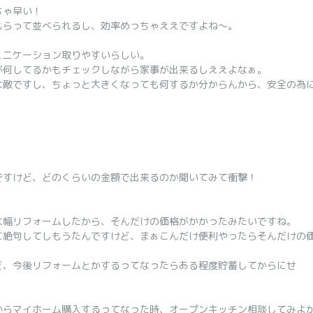
ちゃ早い！
もらって並べられるし、効率めっちゃええですよね～。
ュニケーション取りやすいらしい。
が何してるかもチェックしながら家事が出来るしええよなぁ。
大敵ですし、ちょっと大きくなっても何するか分からんから、安全の為
ですけど、どのくらいの金額で出来るのか聞いてみて衝撃！
大幅リフォームしたから、そんだけの価格がかかったみたいですね。
に絶句してしもうたんですけど、まぁこんだけ便利やったらそんだけの
ど、今後リフォームとかするってなったらある程度貯蓄してからにせ
からマイホーム購入するってなった時、オープンキッチン相談してみよ