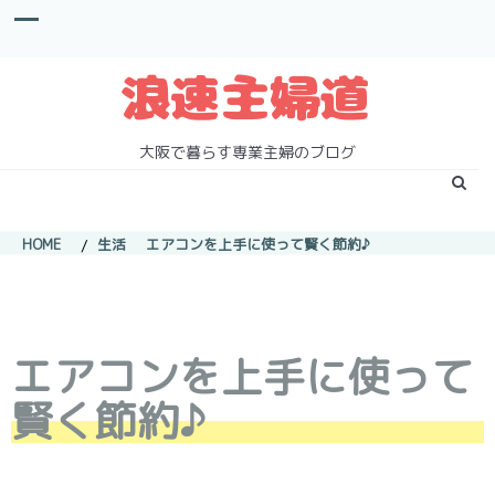
S
k
i
p
t
o
c
大阪で暮らす専業主婦のブログ
o
n
t
e
HOME
生活
エアコンを上手に使って賢く節約♪
n
t
エアコンを上手に使って
賢く節約♪